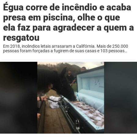
Égua corre de incêndio e acaba
presa em piscina, olhe o que
ela faz para agradecer a quem a
resgatou
Em 2018, incêndios letais arrasaram a Califórnia. Mais de 250.000
pessoas foram forçadas a fugirem de suas casas e 103 pessoas
perderam suas vidas. Nesta época extremamente trágica, porém,
não foram apenas humanos sofrendo, mas ...