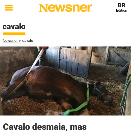
BR
Edition
Toggle
menu
cavalo
Newsner
»
cavalo
Cavalo desmaia, mas