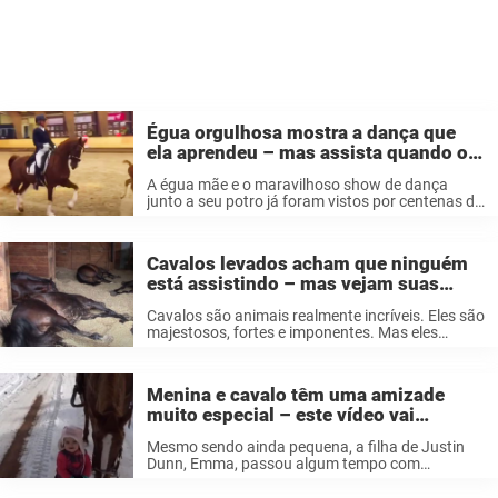
Égua orgulhosa mostra a dança que
ela aprendeu – mas assista quando o
potro brincalhão chega a rouba o show
A égua mãe e o maravilhoso show de dança
junto a seu potro já foram vistos por centenas de
milhares de pessoas. Os cavalos são criaturas
incríveis. Eles não são apenas majestosos – eles
também ...
Cavalos levados acham que ninguém
está assistindo – mas vejam suas
caudas levantando e fazendo milhões
Cavalos são animais realmente incríveis. Eles são
rir
majestosos, fortes e imponentes. Mas eles
também são animais encantadoramente alegres,
e eles não parecem ligar nem um pouco sobre o
fato de precisarem se aliviar de vez ...
Menina e cavalo têm uma amizade
muito especial – este vídeo vai
derreter seu coração
Mesmo sendo ainda pequena, a filha de Justin
Dunn, Emma, ​​passou algum tempo com
Cinnamon e os outros cavalos na fazenda da
família no Colorado. Justin trabalha como