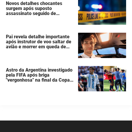
Novos detalhes chocantes
surgem após suposto
assassinato seguido de
suicídio cometido por homem
que matou a família de 7
pessoas
Pai revela detalhe importante
após instrutor de voo saltar de
avião e morrer em queda de
260 metros
Astro da Argentina investigado
pela FIFA após briga
"vergonhosa" na final da Copa
do Mundo quebra o silêncio