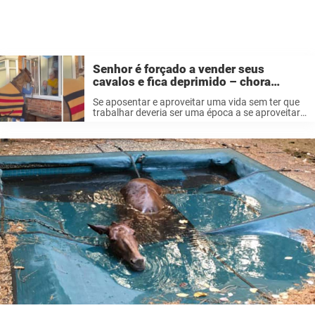
Senhor é forçado a vender seus
cavalos e fica deprimido – chora
quando ele vê quem veio visitar
Se aposentar e aproveitar uma vida sem ter que
trabalhar deveria ser uma época a se aproveitar.
Mas para várias pessoas mais velhas isso
significa uma época difícil. Através de sua vida,
Terry Davis, que ...