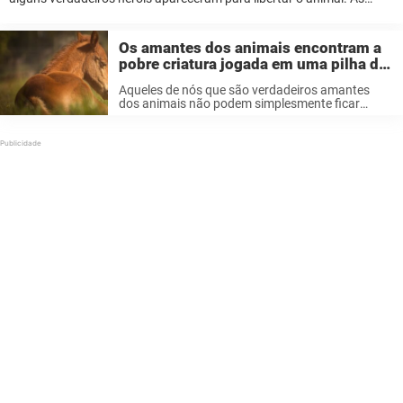
imagens da operação de resgate realmente tocam o coração. Os
animais devem sempre ...
Os amantes dos animais encontram a
pobre criatura jogada em uma pilha de
lixo – hoje o animal é encantador
Aqueles de nós que são verdadeiros amantes
dos animais não podem simplesmente ficar
parados e assistir criaturas indefesas sendo
maltratadas. É doloroso ver como as pessoas
podem ser cruéis e sem coração em relação
àqueles ...