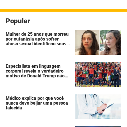
posts
Popular
Mulher de 25 anos que morreu
por eutanásia após sofrer
abuso sexual identificou seus
agressores em um diário
secreto
Especialista em linguagem
corporal revela o verdadeiro
motivo de Donald Trump não
ter se mexido enquanto a
Espanha erguia a taça da Copa
do Mundo
Médico explica por que você
nunca deve beijar uma pessoa
falecida