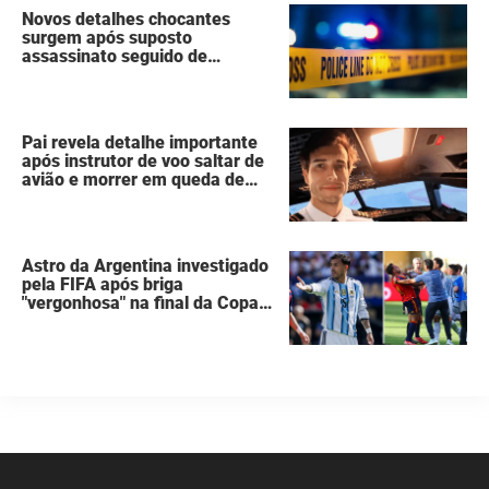
Novos detalhes chocantes
surgem após suposto
assassinato seguido de
suicídio cometido por homem
que matou a família de 7
pessoas
Pai revela detalhe importante
após instrutor de voo saltar de
avião e morrer em queda de
260 metros
Astro da Argentina investigado
pela FIFA após briga
"vergonhosa" na final da Copa
do Mundo quebra o silêncio