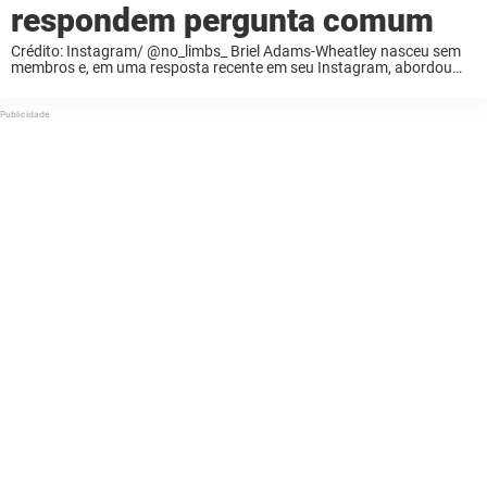
respondem pergunta comum
Crédito: Instagram/ @no_limbs_ Briel Adams-Wheatley nasceu sem
membros e, em uma resposta recente em seu Instagram, abordou
uma das perguntas mais frequentes que ela e seu marido recebem.
Com mais de 1 milhão de seguidores ...