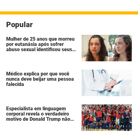
Popular
Mulher de 25 anos que morreu
por eutanásia após sofrer
abuso sexual identificou seus
agressores em um diário
secreto
Médico explica por que você
nunca deve beijar uma pessoa
falecida
Especialista em linguagem
corporal revela o verdadeiro
motivo de Donald Trump não
ter se mexido enquanto a
Espanha erguia a taça da Copa
do Mundo