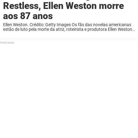
Restless, Ellen Weston morre
aos 87 anos
Ellen Weston. Crédito: Getty Images Os fãs das novelas americanas
estão de luto pela morte da atriz, roteirista e produtora Ellen Weston,
que faleceu aos 87 anos. Weston, mais conhecida por interpretar
Suzanne Thurston em ...