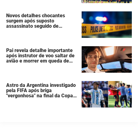
Espanha erguia a taça da Copa
do Mundo
Novos detalhes chocantes
surgem após suposto
assassinato seguido de
suicídio cometido por homem
que matou a família de 7
pessoas
Pai revela detalhe importante
após instrutor de voo saltar de
avião e morrer em queda de
260 metros
Astro da Argentina investigado
pela FIFA após briga
"vergonhosa" na final da Copa
do Mundo quebra o silêncio