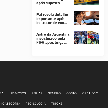
após suposto
taça da Copa do
assassinato
Mundo
seguido de suicídio
Pai revela detalhe
cometido por
importante após
homem que matou
instrutor de voo
a família de 7
saltar de avião e
pessoas
morrer em queda
Astro da Argentina
de 260 metros
investigado pela
FIFA após briga
"vergonhosa" na
final da Copa do
Mundo quebra o
silêncio
EAL
FAMOSOS
FÉRIAS
GÊNERO
GOSTO
GRATIDÃO
M CATEGORIA
TECNOLOGIA
TRICKS