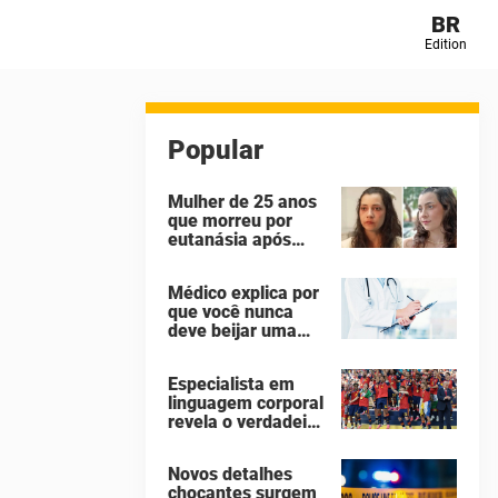
BR
Edition
Popular
Mulher de 25 anos
que morreu por
eutanásia após
sofrer abuso
sexual identificou
Médico explica por
seus agressores
que você nunca
em um diário
deve beijar uma
secreto
pessoa falecida
Especialista em
linguagem corporal
revela o verdadeiro
motivo de Donald
Trump não ter se
Novos detalhes
mexido enquanto a
chocantes surgem
Espanha erguia a