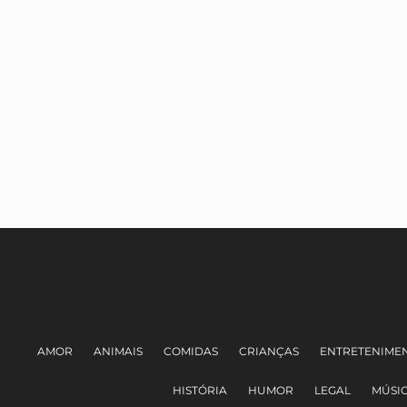
AMOR
ANIMAIS
COMIDAS
CRIANÇAS
ENTRETENIME
HISTÓRIA
HUMOR
LEGAL
MÚSI