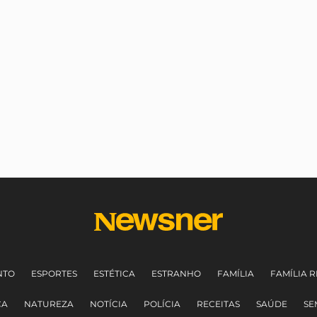
NTO
ESPORTES
ESTÉTICA
ESTRANHO
FAMÍLIA
FAMÍLIA R
CA
NATUREZA
NOTÍCIA
POLÍCIA
RECEITAS
SAÚDE
SE