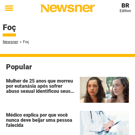
BR
Edition
Toggle
menu
Foç
Newsner
»
Foç
Popular
Mulher de 25 anos que morreu
por eutanásia após sofrer
abuso sexual identificou seus
agressores em um diário
secreto
Médico explica por que você
nunca deve beijar uma pessoa
falecida