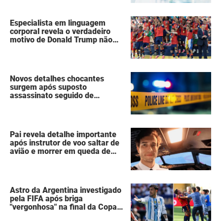
Especialista em linguagem
corporal revela o verdadeiro
motivo de Donald Trump não
ter se mexido enquanto a
Espanha erguia a taça da Copa
do Mundo
Novos detalhes chocantes
surgem após suposto
assassinato seguido de
suicídio cometido por homem
que matou a família de 7
pessoas
Pai revela detalhe importante
após instrutor de voo saltar de
avião e morrer em queda de
260 metros
Astro da Argentina investigado
pela FIFA após briga
"vergonhosa" na final da Copa
do Mundo quebra o silêncio