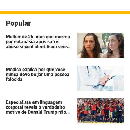
Popular
Mulher de 25 anos que morreu
por eutanásia após sofrer
abuso sexual identificou seus
agressores em um diário
secreto
Médico explica por que você
nunca deve beijar uma pessoa
falecida
Especialista em linguagem
corporal revela o verdadeiro
motivo de Donald Trump não
ter se mexido enquanto a
Espanha erguia a taça da Copa
do Mundo