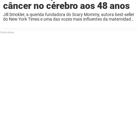
câncer no cérebro aos 48 anos
Jill Smokler, a querida fundadora do Scary Mommy, autora best-seller
do New York Times e uma das vozes mais influentes da maternidade
moderna, morreu. Ela faleceu em 22 de junho de 2026, em sua casa,
...