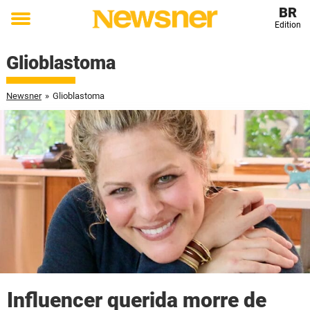
BR
Edition
Toggle
menu
Glioblastoma
Newsner
»
Glioblastoma
Influencer querida morre de