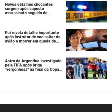
Novos detalhes chocantes
surgem após suposto
assassinato seguido de
suicídio cometido por homem
que matou a família de 7
pessoas
Pai revela detalhe importante
após instrutor de voo saltar de
avião e morrer em queda de
260 metros
Astro da Argentina investigado
pela FIFA após briga
"vergonhosa" na final da Copa
do Mundo quebra o silêncio