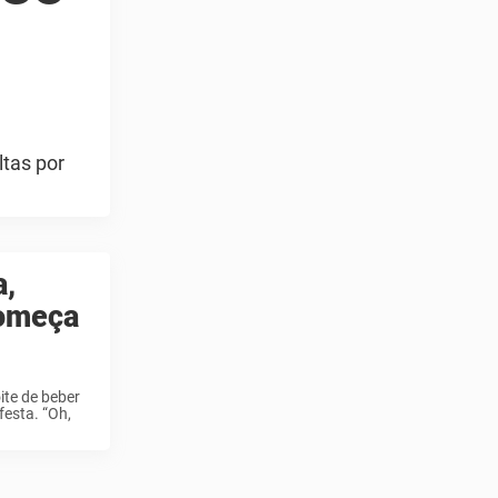
ltas por
a,
começa
te de beber
esta. “Oh,