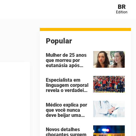
BR
Edition
Popular
Mulher de 25 anos
que morreu por
eutanásia após
sofrer abuso
sexual identificou
Especialista em
seus agressores
linguagem corporal
em um diário
revela o verdadeiro
secreto
motivo de Donald
Trump não ter se
Médico explica por
mexido enquanto a
que você nunca
Espanha erguia a
deve beijar uma
taça da Copa do
pessoa falecida
Mundo
Novos detalhes
chocantes surgem