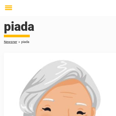
Toggle
menu
piada
Newsner
»
piada