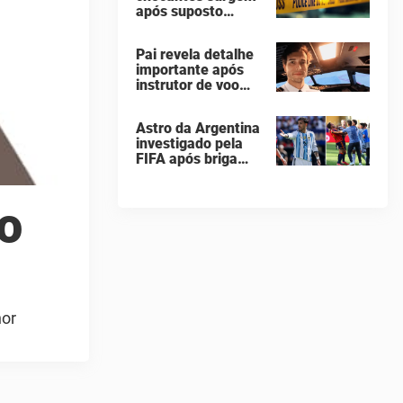
após suposto
assassinato
seguido de suicídio
Pai revela detalhe
cometido por
importante após
homem que matou
instrutor de voo
a família de 7
saltar de avião e
pessoas
morrer em queda
Astro da Argentina
de 260 metros
investigado pela
FIFA após briga
"vergonhosa" na
final da Copa do
Mundo quebra o
ho
silêncio
hor