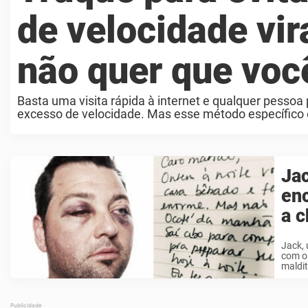
de velocidade vir
não quer que voc
Basta uma visita rápida à internet e qualquer pessoa 
excesso de velocidade. Mas esse método específico é 
Jac
enc
a c
Jack,
com os
maldit