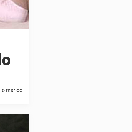
do
 o marido