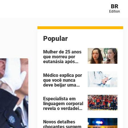
BR
Edition
Popular
Mulher de 25 anos
que morreu por
eutanásia após
sofrer abuso
sexual identificou
Médico explica por
seus agressores
que você nunca
em um diário
deve beijar uma
secreto
pessoa falecida
Especialista em
linguagem corporal
revela o verdadeiro
motivo de Donald
Trump não ter se
Novos detalhes
mexido enquanto a
chocantes surgem
Espanha erguia a