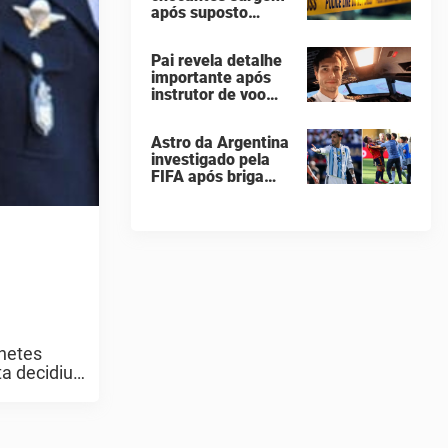
após suposto
taça da Copa do
assassinato
Mundo
seguido de suicídio
Pai revela detalhe
cometido por
importante após
homem que matou
instrutor de voo
a família de 7
saltar de avião e
pessoas
morrer em queda
Astro da Argentina
de 260 metros
investigado pela
FIFA após briga
"vergonhosa" na
final da Copa do
Mundo quebra o
silêncio
hetes
a decidiu