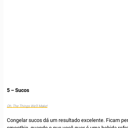
5 – Sucos
Oh, The Things We’ll Make!
Congelar sucos dá um resultado excelente. Ficam per
smoothie, quando o que você quer é uma bebida refre