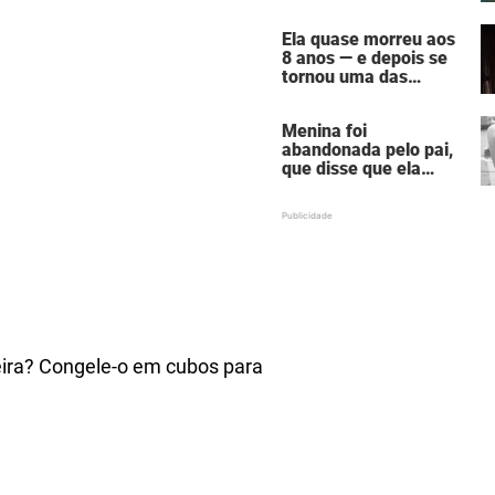
assustadora do vício
em câmaras de
Ela quase morreu aos
bronzeamento
8 anos — e depois se
tornou uma das
mulheres mais
poderosas de
Menina foi
Hollywood
abandonada pelo pai,
que disse que ela
estava "morta" para
ele — hoje ela é uma
atriz famosa
eira? Congele-o em cubos para