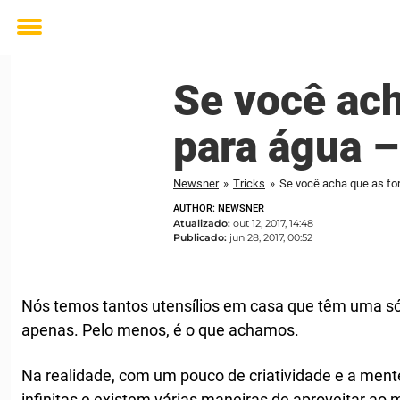
Toggle
menu
Se você ach
para água –
Newsner
»
Tricks
»
Se você acha que as for
AUTHOR: NEWSNER
Atualizado:
out 12, 2017, 14:48
Publicado:
jun 28, 2017, 00:52
Nós temos tantos utensílios em casa que têm uma s
apenas. Pelo menos, é o que achamos.
Na realidade, com um pouco de criatividade e a mente
infinitas e existem várias maneiras de aproveitar ao