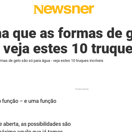
a que as formas de g
 veja estes 10 truque
mas de gelo são só para água - veja estes 10 truques incríveis
ó função – e uma função
 aberta, as possibilidades são
 máximo aquilo que já temos.