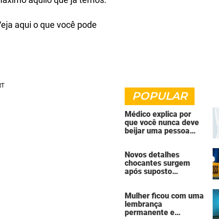
eja aqui o que você pode
POPULAR
Médico explica por
que você nunca deve
beijar uma pessoa
falecida
Novos detalhes
chocantes surgem
após suposto
assassinato seguido
de suicídio cometido
Mulher ficou com uma
por homem que matou
lembrança
a família de 7 pessoas
permanente e