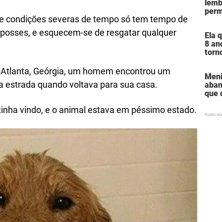
lemb
a fa
perm
e condições severas de tempo só tem tempo de
assu
em c
posses, e esquecem-se de resgatar qualquer
Ela 
bro
8 an
torn
mulh
pode
 Atlanta, Geórgia, um homem encontrou um
Meni
Holl
a estrada quando voltava para sua casa.
aban
que 
esta
 tinha vindo, e o animal estava em péssimo estado.
ele 
atri