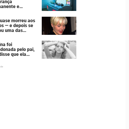
rança
mília de 7 pessoas
anente e
stadora do vício
âmaras de
quase morreu aos
nzeamento
os — e depois se
ou uma das
eres mais
rosas de
na foi
ywood
donada pelo pai,
disse que ela
va "morta" para
— hoje ela é uma
z famosa