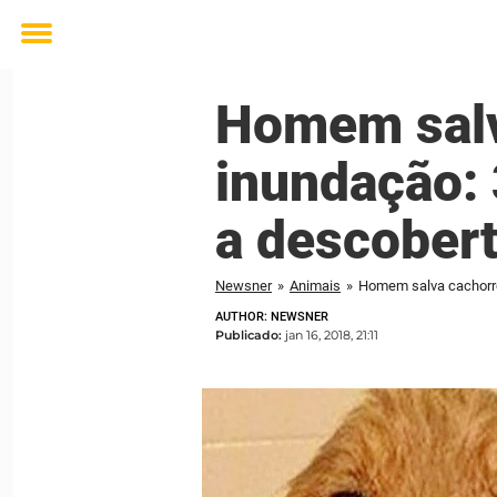
Toggle
menu
Homem salv
inundação: 
a descobert
Newsner
»
Animais
»
Homem salva cachorro 
AUTHOR: NEWSNER
Publicado:
jan 16, 2018, 21:11