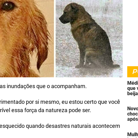
P
Médi
 e as inundações que o acompanham.
que 
beij
fale
imentado por si mesmo, eu estou certo que você
Novo
rível essa força da natureza pode ser.
choc
após
assa
esquecido quando desastres naturais acontecem
de s
Mulh
por 