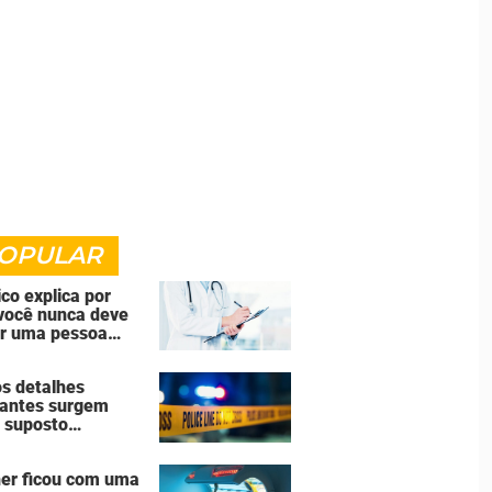
OPULAR
co explica por
você nunca deve
ar uma pessoa
cida
s detalhes
antes surgem
 suposto
ssinato seguido
uicídio cometido
er ficou com uma
homem que matou