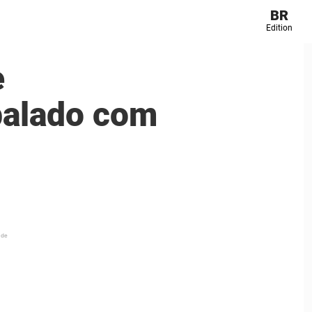
BR
Edition
e
abalado com