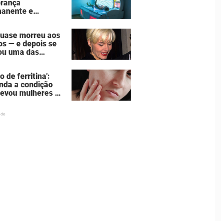
rança
mília de 7 pessoas
anente e
stadora do vício
âmaras de
quase morreu aos
nzeamento
os — e depois se
ou uma das
eres mais
rosas de
o de ferritina':
ywood
nda a condição
levou mulheres a
obrirem a causa
ta por trás da
ência de cansaço