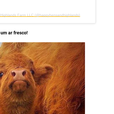
& Highlands Farm LLC (@happyhensandhighlands)
 um ar fresco!