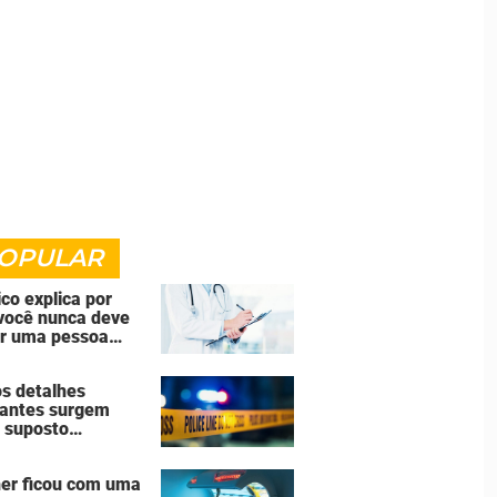
OPULAR
co explica por
você nunca deve
ar uma pessoa
cida
s detalhes
antes surgem
 suposto
ssinato seguido
uicídio cometido
er ficou com uma
homem que matou