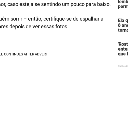
lemb
a fa
r, caso esteja se sentindo um pouco para baixo.
perm
assu
em c
ém sorrir – então, certifique-se de espalhar a
Ela 
bro
8 an
res depois de ver essas fotos.
torn
mulh
pode
'Rost
Holl
ente
que 
desc
ocul
apar