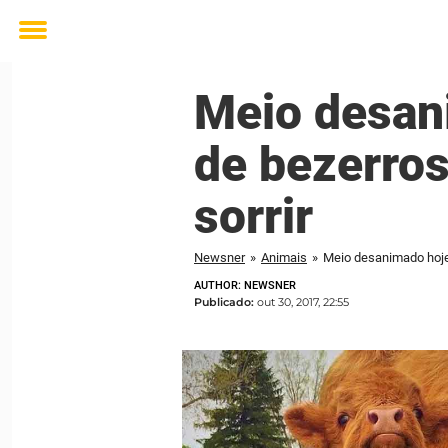
Toggle
menu
Meio desani
de bezerros
sorrir
Newsner
»
Animais
»
Meio desanimado hoje?
AUTHOR: NEWSNER
Publicado:
out 30, 2017, 22:55