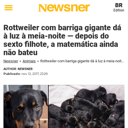
BR
Edition
Toggle
menu
Rottweiler com barriga gigante dá
à luz à meia-noite — depois do
sexto filhote, a matemática ainda
não bateu
Newsner
»
Animais
»
Rottweiler com barriga gigante dá à luz à meia-noite — depois do sexto filhote, a matemática ainda não bateu
AUTHOR: NEWSNER
Publicado:
nov 12, 2017, 23:29