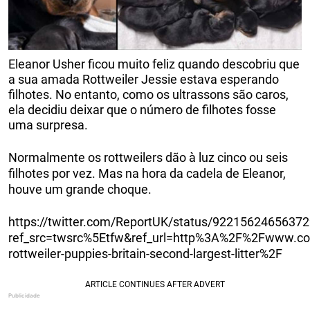
Eleanor Usher ficou muito feliz quando descobriu que
a sua amada Rottweiler Jessie estava esperando
filhotes. No entanto, como os ultrassons são caros,
ela decidiu deixar que o número de filhotes fosse
uma surpresa.
Normalmente os rottweilers dão à luz cinco ou seis
filhotes por vez. Mas na hora da cadela de Eleanor,
houve um grande choque.
https://twitter.com/ReportUK/status/9221562465637
ref_src=twsrc%5Etfw&ref_url=http%3A%2F%2Fwww.co
rottweiler-puppies-britain-second-largest-litter%2F