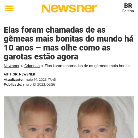
BR
Edition
Toggle
menu
Elas foram chamadas de as
gêmeas mais bonitas do mundo há
10 anos – mas olhe como as
garotas estão agora
Newsner
»
Crianças
»
Elas foram chamadas de as gêmeas mais bonitas do mundo há 10 anos – mas olhe como as garotas estão agora
AUTHOR: NEWSNER
Atualizado:
maio 14, 2023, 17:45
Publicado:
maio 13, 2023, 05:56