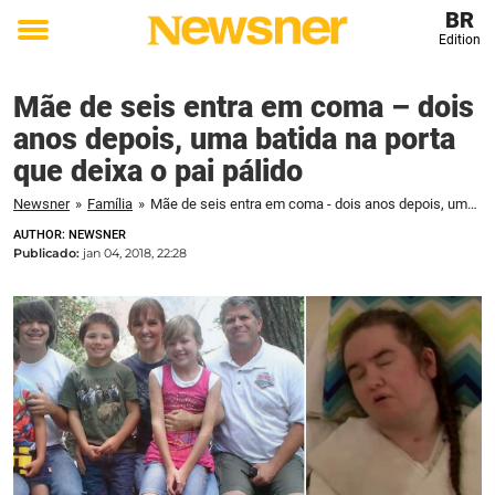
BR
Edition
Toggle
menu
Mãe de seis entra em coma – dois
anos depois, uma batida na porta
que deixa o pai pálido
Newsner
»
Família
»
Mãe de seis entra em coma - dois anos depois, uma batida na porta que deixa o pai pálido
AUTHOR: NEWSNER
Publicado:
jan 04, 2018, 22:28