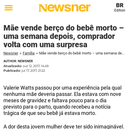
BR
Edition
Toggle
menu
Mãe vende berço do bebê morto –
uma semana depois, comprador
volta com uma surpresa
Newsner
»
Família
»
Mãe vende berço do bebê morto – uma semana depois, comprador volta com uma surpresa
AUTHOR: NEWSNER
Atualizado:
out 12, 2017, 14:49
Publicado:
jul 17, 2017, 21:22
Valerie Watts passou por uma experiência pela qual
nenhuma mãe deveria passar. Ela estava com nove
meses de gravidez e faltava pouco para o dia
previsto para o parto, quando recebeu a notícia
trágica de que seu bebê já estava morto.
A dor desta jovem mulher deve ter sido inimaginável.