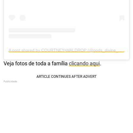
A post shared by COURTNEY•WALDROP (@gods_divine_nine)
Veja fotos de toda a família
clicando aqui
.