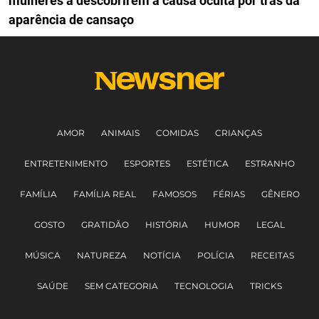
mulheres a descobrirem a causa oculta por trás da
aparência de cansaço
AMOR
ANIMAIS
COMIDAS
CRIANÇAS
ENTRETENIMENTO
ESPORTES
ESTÉTICA
ESTRANHO
FAMÍLIA
FAMÍLIA REAL
FAMOSOS
FÉRIAS
GÊNERO
GOSTO
GRATIDÃO
HISTÓRIA
HUMOR
LEGAL
MÚSICA
NATUREZA
NOTÍCIA
POLÍCIA
RECEITAS
SAÚDE
SEM CATEGORIA
TECNOLOGIA
TRICKS