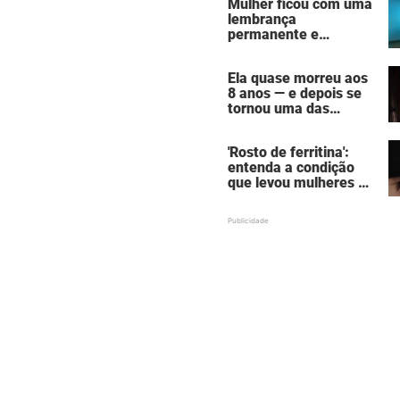
Mulher ficou com uma
por homem que matou
lembrança
a família de 7 pessoas
permanente e
assustadora do vício
em câmaras de
Ela quase morreu aos
bronzeamento
8 anos — e depois se
tornou uma das
mulheres mais
poderosas de
'Rosto de ferritina':
Hollywood
entenda a condição
que levou mulheres a
descobrirem a causa
oculta por trás da
aparência de cansaço