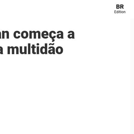
BR
Edition
an começa a
a multidão