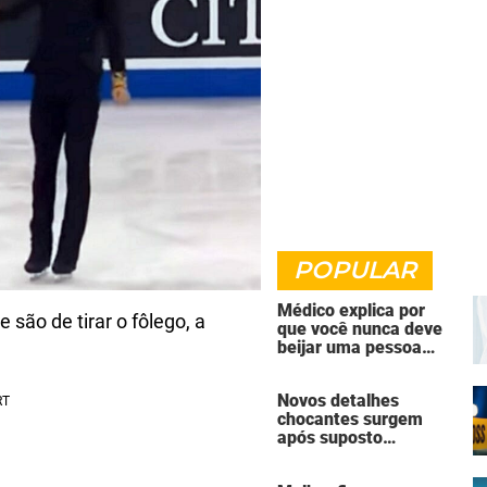
POPULAR
Médico explica por
são de tirar o fôlego, a
que você nunca deve
beijar uma pessoa
falecida
Novos detalhes
chocantes surgem
após suposto
assassinato seguido
de suicídio cometido