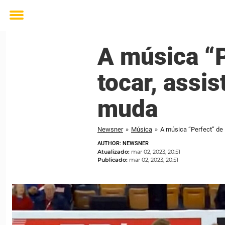
Toggle
menu
A música “
tocar, assi
muda
Newsner
»
Música
»
A música “Perfect” de
AUTHOR: NEWSNER
Atualizado:
mar 02, 2023, 20:51
Publicado:
mar 02, 2023, 20:51