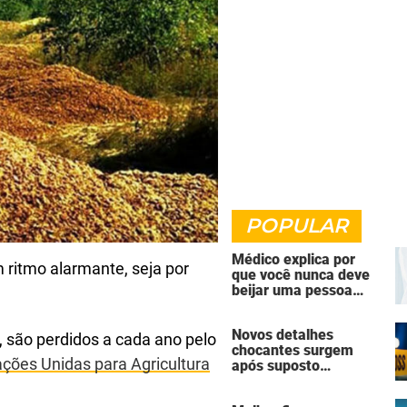
POPULAR
Médico explica por
 ritmo alarmante, seja por
que você nunca deve
beijar uma pessoa
falecida
Novos detalhes
 são perdidos a cada ano pelo
chocantes surgem
ções Unidas para Agricultura
após suposto
assassinato seguido
de suicídio cometido