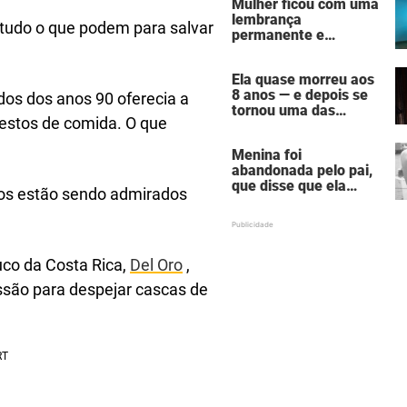
Mulher ficou com uma
por homem que matou
lembrança
a família de 7 pessoas
 tudo o que podem para salvar
permanente e
assustadora do vício
em câmaras de
Ela quase morreu aos
bronzeamento
8 anos — e depois se
os dos anos 90 oferecia a
tornou uma das
estos de comida. O que
mulheres mais
poderosas de
Menina foi
Hollywood
abandonada pelo pai,
que disse que ela
nos estão sendo admirados
estava "morta" para
ele — hoje ela é uma
atriz famosa
co da Costa Rica,
Del Oro
,
issão para despejar cascas de