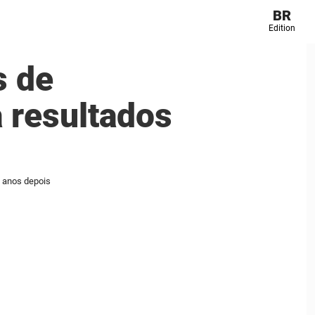
BR
Edition
s de
a resultados
6 anos depois