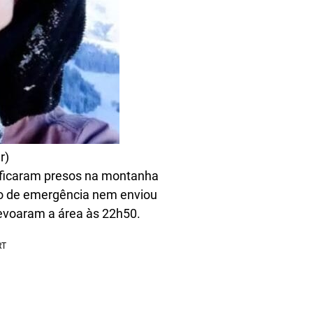
r)
r ficaram presos na montanha
ão de emergência nem enviou
revoaram a área às 22h50.