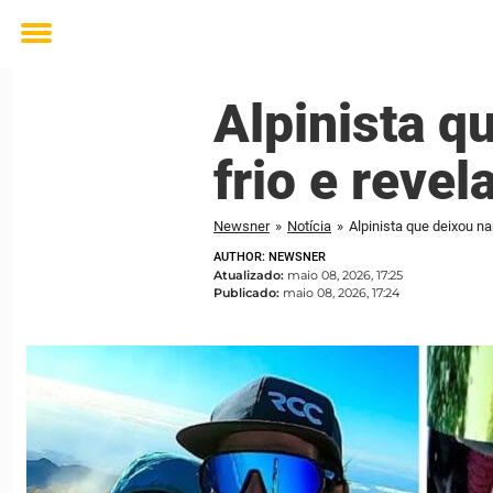
Toggle
menu
Alpinista q
frio e revel
Newsner
»
Notícia
»
Alpinista que deixou na
AUTHOR: NEWSNER
Atualizado:
maio 08, 2026, 17:25
Publicado:
maio 08, 2026, 17:24