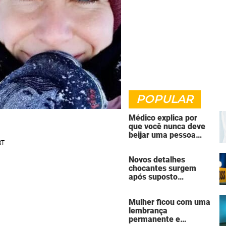
POPULAR
Médico explica por
que você nunca deve
beijar uma pessoa
falecida
Novos detalhes
chocantes surgem
após suposto
assassinato seguido
de suicídio cometido
Mulher ficou com uma
por homem que matou
lembrança
a família de 7 pessoas
permanente e