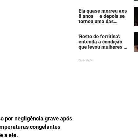
assustadora do vício
em câmaras de
Ela quase morreu aos
bronzeamento
8 anos — e depois se
tornou uma das
mulheres mais
poderosas de
'Rosto de ferritina':
Hollywood
entenda a condição
que levou mulheres a
descobrirem a causa
oculta por trás da
aparência de cansaço
so por negligência grave após
mperaturas congelantes
e a ele.