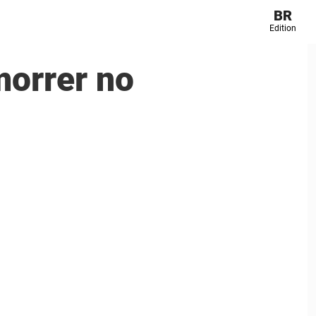
BR
Edition
morrer no