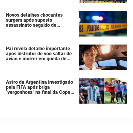
Espanha erguia a taça da Copa
do Mundo
Novos detalhes chocantes
surgem após suposto
assassinato seguido de
suicídio cometido por homem
que matou a família de 7
pessoas
Pai revela detalhe importante
após instrutor de voo saltar de
avião e morrer em queda de
260 metros
Astro da Argentina investigado
pela FIFA após briga
"vergonhosa" na final da Copa
do Mundo quebra o silêncio