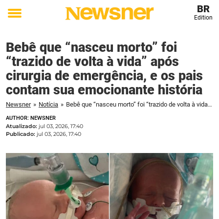
BR
Edition
Toggle
menu
Bebê que “nasceu morto” foi
“trazido de volta à vida” após
cirurgia de emergência, e os pais
contam sua emocionante história
Newsner
»
Notícia
»
Bebê que “nasceu morto” foi “trazido de volta à vida” após cirurgia de emergência, e os pais contam sua emocionante história
AUTHOR: NEWSNER
Atualizado:
jul 03, 2026, 17:40
Publicado:
jul 03, 2026, 17:40