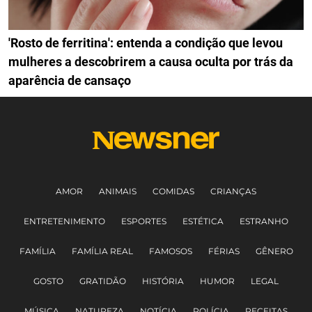
'Rosto de ferritina': entenda a condição que levou
mulheres a descobrirem a causa oculta por trás da
aparência de cansaço
AMOR
ANIMAIS
COMIDAS
CRIANÇAS
ENTRETENIMENTO
ESPORTES
ESTÉTICA
ESTRANHO
FAMÍLIA
FAMÍLIA REAL
FAMOSOS
FÉRIAS
GÊNERO
GOSTO
GRATIDÃO
HISTÓRIA
HUMOR
LEGAL
MÚSICA
NATUREZA
NOTÍCIA
POLÍCIA
RECEITAS