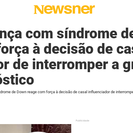
ança com síndrome d
orça à decisão de ca
or de interromper a g
stico