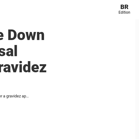
BR
Edition
e Down
sal
ravidez
Mãe de criança com síndrome de Down reage com força à decisão de casal influenciador de interromper a gravidez após diagnóstico