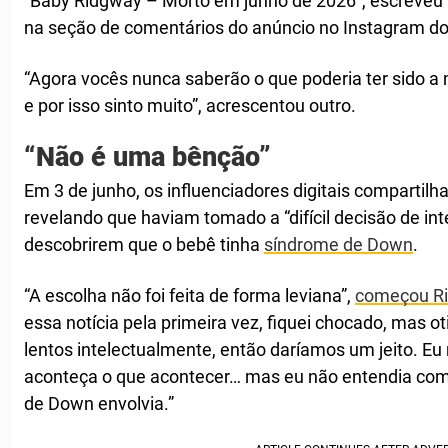
“Baby Ridgway – Morto em junho de 2026”, escreveu
na seção de comentários do anúncio no Instagram do 
“Agora vocês nunca saberão o que poderia ter sido a m
e por isso sinto muito”, acrescentou outro.
“Não é uma bênção”
Em 3 de junho, os influenciadores digitais compartil
revelando que haviam tomado a “difícil decisão de in
descobrirem que o bebê tinha
síndrome de Down
.
“A escolha não foi feita de forma leviana”,
começou R
essa notícia pela primeira vez, fiquei chocado, mas o
lentos intelectualmente, então daríamos um jeito. Eu
aconteça o que acontecer… mas eu não entendia co
de Down envolvia.”