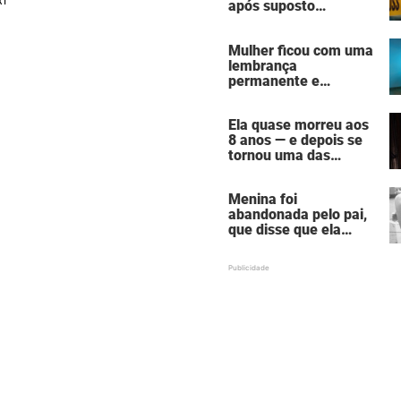
após suposto
assassinato seguido
de suicídio cometido
Mulher ficou com uma
por homem que matou
lembrança
a família de 7 pessoas
permanente e
assustadora do vício
em câmaras de
Ela quase morreu aos
bronzeamento
8 anos — e depois se
tornou uma das
mulheres mais
poderosas de
Menina foi
Hollywood
abandonada pelo pai,
que disse que ela
estava "morta" para
ele — hoje ela é uma
atriz famosa