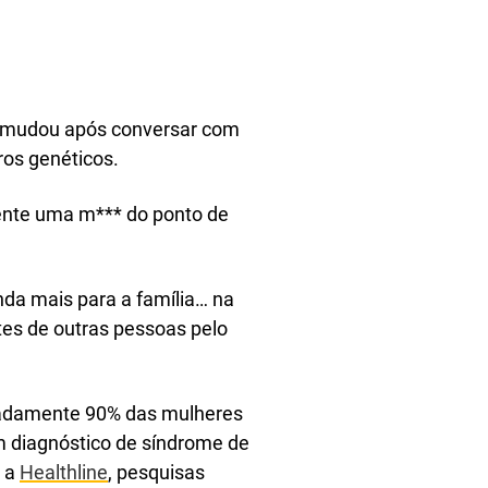
 mudou após conversar com
ros genéticos.
ente uma m*** do ponto de
inda mais para a família… na
tes de outras pessoas pelo
madamente 90% das mulheres
m diagnóstico de síndrome de
m a
Healthline
, pesquisas