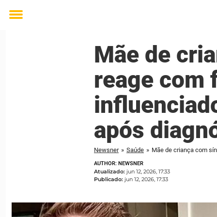
Toggle
menu
Mãe de cri
reage com f
influenciad
após diagnó
Newsner
»
Saúde
»
AUTHOR: NEWSNER
Atualizado:
jun 12, 2026, 17:33
Publicado:
jun 12, 2026, 17:33