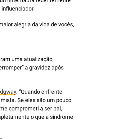
 um internauta recentemente
influenciador.
aior alegria da vida de vocês,
haram uma atualização,
terromper” a gravidez após
idgway
. “Quando enfrentei
timista. Se eles são um pouco
 me comprometi a ser pai,
mpletamente o que a síndrome