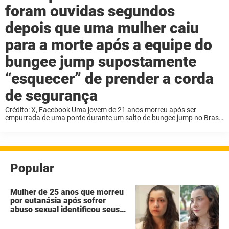
foram ouvidas segundos
depois que uma mulher caiu
para a morte após a equipe do
bungee jump supostamente
“esquecer” de prender a corda
de segurança
Crédito: X, Facebook Uma jovem de 21 anos morreu após ser
empurrada de uma ponte durante um salto de bungee jump no Brasil
no último sábado. Ela não estava presa à corda de segurança, e ...
Popular
Mulher de 25 anos que morreu
por eutanásia após sofrer
abuso sexual identificou seus
agressores em um diário
secreto