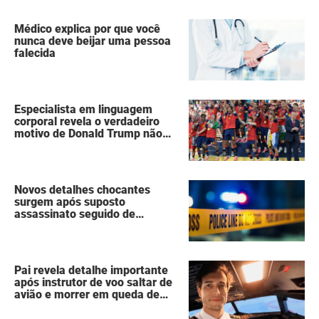
Médico explica por que você
nunca deve beijar uma pessoa
falecida
Especialista em linguagem
corporal revela o verdadeiro
motivo de Donald Trump não
ter se mexido enquanto a
Espanha erguia a taça da Copa
do Mundo
Novos detalhes chocantes
surgem após suposto
assassinato seguido de
suicídio cometido por homem
que matou a família de 7
pessoas
Pai revela detalhe importante
após instrutor de voo saltar de
avião e morrer em queda de
260 metros