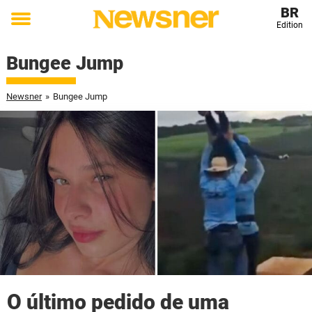
BR
Edition
Toggle
menu
Bungee Jump
Newsner
»
Bungee Jump
O último pedido de uma