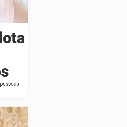
dota
os
s pessoas