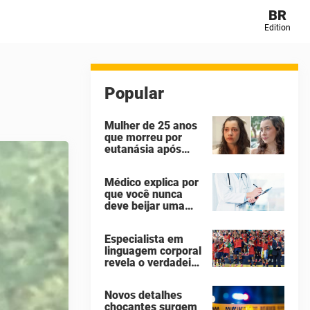
BR
Edition
Popular
Mulher de 25 anos
que morreu por
eutanásia após
sofrer abuso
sexual identificou
Médico explica por
seus agressores
que você nunca
em um diário
deve beijar uma
secreto
pessoa falecida
Especialista em
linguagem corporal
revela o verdadeiro
motivo de Donald
Trump não ter se
Novos detalhes
mexido enquanto a
chocantes surgem
Espanha erguia a