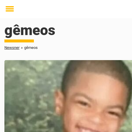
Toggle
menu
gêmeos
Newsner
»
gêmeos