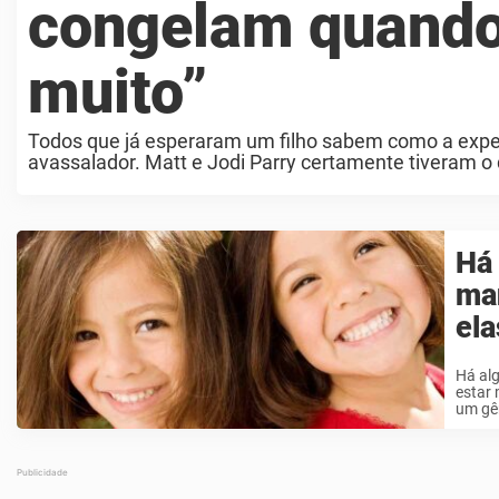
congelam quando 
muito”
Todos que já esperaram um filho sabem como a expec
avassalador. Matt e Jodi Parry certamente tiveram 
Há
ma
ela
Há alg
estar 
um gê