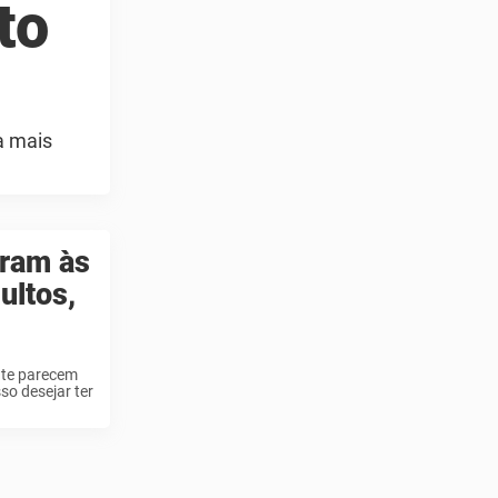
to
a mais
ram às
ultos,
ente parecem
so desejar ter