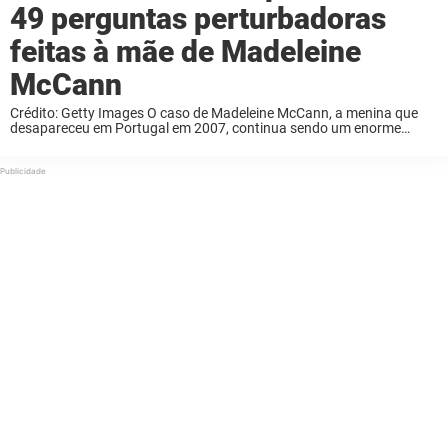
49 perguntas perturbadoras
feitas à mãe de Madeleine
McCann
Crédito: Getty Images O caso de Madeleine McCann, a menina que
desapareceu em Portugal em 2007, continua sendo um enorme
mistério. Agora, um novo drama da Channel 5, Under Suspicion: Kate
McCann, revela novos detalhes ...