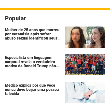
posts
Popular
Mulher de 25 anos que morreu
por eutanásia após sofrer
abuso sexual identificou seus
agressores em um diário
secreto
Especialista em linguagem
corporal revela o verdadeiro
motivo de Donald Trump não
ter se mexido enquanto a
Espanha erguia a taça da Copa
do Mundo
Médico explica por que você
nunca deve beijar uma pessoa
falecida