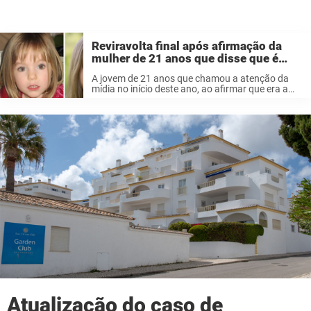
Reviravolta final após afirmação da
mulher de 21 anos que disse que é
Madelein McCann – resultados do
A jovem de 21 anos que chamou a atenção da
teste de DNA confirmados
mídia no início deste ano, ao afirmar que era a
britânica Madeleine McCann desaparecida,
finalmente recebeu os resultados de um
aguardado teste de DNA. Julia ...
Atualização do caso de