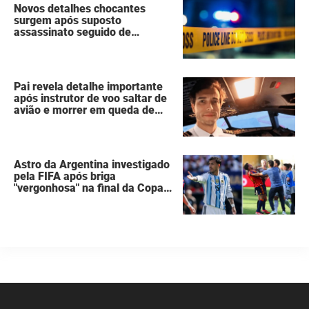
Novos detalhes chocantes
surgem após suposto
assassinato seguido de
suicídio cometido por homem
que matou a família de 7
pessoas
Pai revela detalhe importante
após instrutor de voo saltar de
avião e morrer em queda de
260 metros
Astro da Argentina investigado
pela FIFA após briga
"vergonhosa" na final da Copa
do Mundo quebra o silêncio