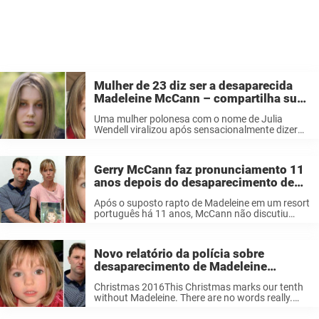
Mulher de 23 diz ser a desaparecida
Madeleine McCann – compartilha sua
“prova” nas redes sociais
Uma mulher polonesa com o nome de Julia
Wendell viralizou após sensacionalmente dizer
ser que é Madeleine McCann, a menina britânica
que desapareceu em um resort de férias em
Portugal em 2007, com três anos. ...
Gerry McCann faz pronunciamento 11
anos depois do desaparecimento de
sua filha Madeleine
Após o suposto rapto de Madeleine em um resort
português há 11 anos, McCann não discutiu
suas emoções publicamente. Ele e sua esposa
Kate tinham deixado seus filhos
desacompanhados para jantar em um
Novo relatório da polícia sobre
restaurante de ...
desaparecimento de Madeleine
McCann – pais da menina temem o
Christmas 2016This Christmas marks our tenth
pior
without Madeleine. There are no words really.
Suffice to say, we will try… Posted by Official Find
Madeleine Campaign on Thursday, December 22,