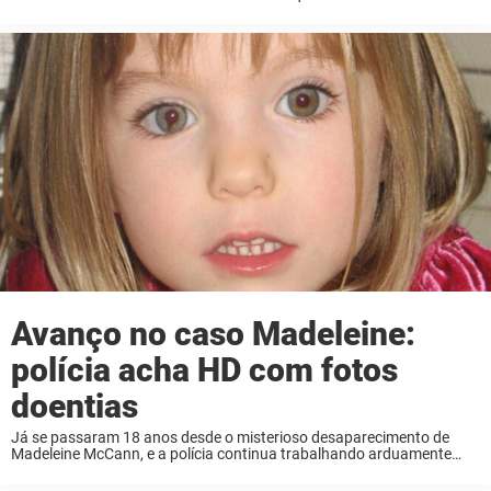
avistamento de uma jovem garota que parecia Madeleine McCann,
supostamente caminhando com uma mulher que parecia Ghislaine
Maxwell. ...
Avanço no caso Madeleine:
polícia acha HD com fotos
doentias
Já se passaram 18 anos desde o misterioso desaparecimento de
Madeleine McCann, e a polícia continua trabalhando arduamente
para desvendar o caso. Em um novo e arrepiante desdobramento,
autoridades alemãs encontraram um HD repleto de ...