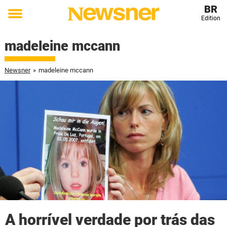
BR
Edition
Toggle
menu
madeleine mccann
Newsner
»
madeleine mccann
A horrível verdade por trás das