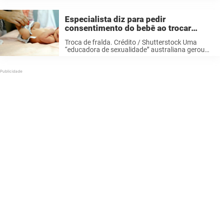
tirado deles — e, ao ouvir o que foi encontrado
em seus pulmões, a ...
Especialista diz para pedir
consentimento do bebê ao trocar
fralda
Troca de fralda. Crédito / Shutterstock Uma
“educadora de sexualidade” australiana gerou
um debate acalorado entre usuários online ao
sugerir que os pais peçam permissão a um bebê
antes de trocar suas fraldas. Deanne Carson ...