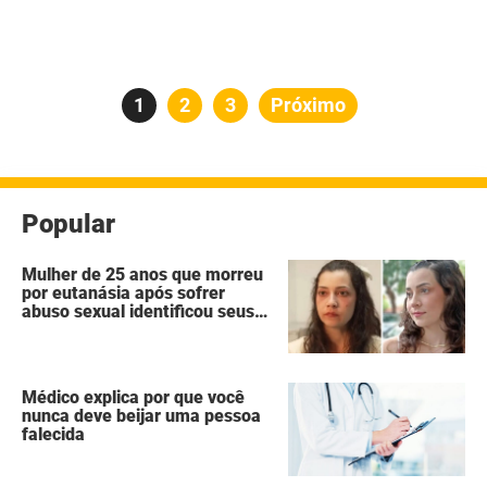
Paginação
Página
1
Página
2
Página
3
Próximo
de
posts
Popular
Mulher de 25 anos que morreu
por eutanásia após sofrer
abuso sexual identificou seus
agressores em um diário
secreto
Médico explica por que você
nunca deve beijar uma pessoa
falecida