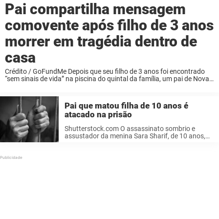
Pai compartilha mensagem
comovente após filho de 3 anos
morrer em tragédia dentro de
casa
Crédito / GoFundMe Depois que seu filho de 3 anos foi encontrado
“sem sinais de vida” na piscina do quintal da família, um pai de Nova
Jersey, devastado pela dor, compartilhou duas palavras que
resumiam ...
Pai que matou filha de 10 anos é
atacado na prisão
Shutterstock.com O assassinato sombrio e
assustador da menina Sara Sharif, de 10 anos,
chocou o mundo, provocando indignação
generalizada contra seu pai, Ufran Sharif, que
confessou ter matado brutalmente a própria
filha. Mas a história ...