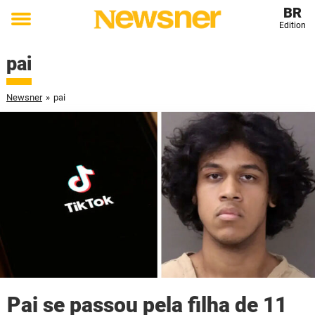
BR
Edition
Toggle
menu
pai
Newsner
»
pai
Pai se passou pela filha de 11