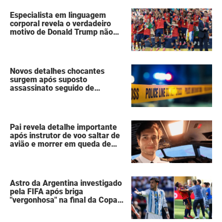
Especialista em linguagem
corporal revela o verdadeiro
motivo de Donald Trump não
ter se mexido enquanto a
Espanha erguia a taça da Copa
do Mundo
Novos detalhes chocantes
surgem após suposto
assassinato seguido de
suicídio cometido por homem
que matou a família de 7
pessoas
Pai revela detalhe importante
após instrutor de voo saltar de
avião e morrer em queda de
260 metros
Astro da Argentina investigado
pela FIFA após briga
"vergonhosa" na final da Copa
do Mundo quebra o silêncio