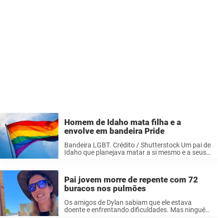
Homem de Idaho mata filha e a
envolve em bandeira Pride
Bandeira LGBT. Crédito / Shutterstock Um pai de
Idaho que planejava matar a si mesmo e a seus
três filhos está no centro de um homicídio
horrível depois de admitir ter atirado em sua filha
...
Pai jovem morre de repente com 72
buracos nos pulmões
Os amigos de Dylan sabiam que ele estava
doente e enfrentando dificuldades. Mas ninguém
poderia imaginar o quão rapidamente ele seria