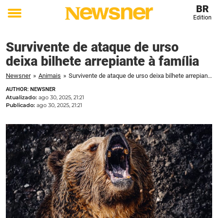
BR
Edition
Toggle
menu
Survivente de ataque de urso
deixa bilhete arrepiante à família
Newsner
»
Animais
»
Survivente de ataque de urso deixa bilhete arrepiante à família
AUTHOR: NEWSNER
Atualizado:
ago 30, 2025, 21:21
Publicado:
ago 30, 2025, 21:21