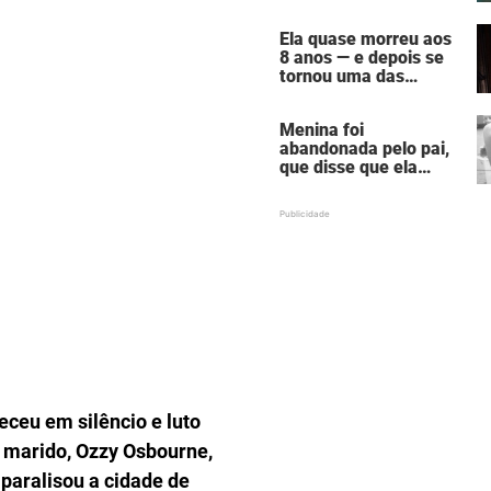
assustadora do vício
em câmaras de
Ela quase morreu aos
bronzeamento
8 anos — e depois se
tornou uma das
mulheres mais
poderosas de
Menina foi
Hollywood
abandonada pelo pai,
que disse que ela
estava "morta" para
ele — hoje ela é uma
atriz famosa
ceu em silêncio e luto
 marido, Ozzy Osbourne,
paralisou a cidade de