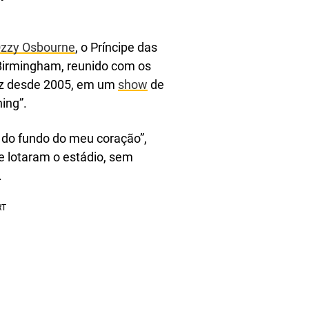
zzy Osbourne
, o Príncipe das
 Birmingham, reunido com os
vez desde 2005, em um
show
de
ing”.
 do fundo do meu coração”,
e lotaram o estádio, sem
.