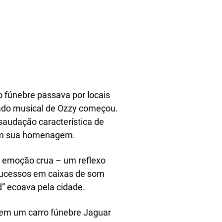
o fúnebre passava por locais
egado musical de Ozzy começou.
 saudação característica de
s em sua homenagem.
e emoção crua – um reflexo
 sucessos em caixas de som
d” ecoava pela cidade.
 em um carro fúnebre Jaguar