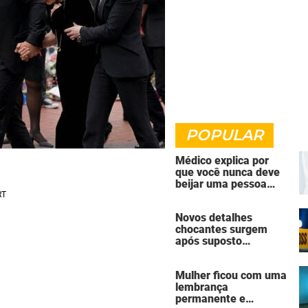
POPULAR
Médico explica por
que você nunca deve
beijar uma pessoa
falecida
Novos detalhes
chocantes surgem
após suposto
assassinato seguido
de suicídio cometido
Mulher ficou com uma
por homem que matou
lembrança
a família de 7 pessoas
permanente e