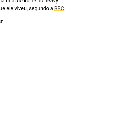
a final do ícone do heavy
que ele viveu, segundo a
BBC
.