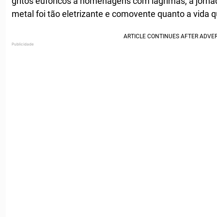
gritos eufóricos a homenagens com lágrimas, a jornad
metal foi tão eletrizante e comovente quanto a vida 