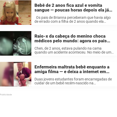
Bebê de 2 anos fica azul e vomita
sangue — poucas horas depois ela já
está morta
Os pais de Brianna perceberam que havia algo
de errado com a filha de 2 anos quando ela
apresentou uma febre discreta, na manhã de
Natal de 2015. Como a febre é um sintoma ...
Raio-x da cabeça do menino choca
médicos pelo mundo: agora os pais
dele querem alertar a todos
Chen, de 2 anos, estava pulando na cama
quando um acidente aconteceu. No meio de um
pulo, o menino chinês tropeçou e caiu no chão.
Infelizmente, o resultado foi muito pior do que
um “galo” ...
Enfermeira maltrata bebê enquanto a
amiga filma — e deixa a internet em
chamas
Duas jovens estudantes foram encarregadas de
cuidar de um bebê recém-nascido na
maternidade. Mas uma das enfermeiras pensou
que seria divertido levantar o bebê e puxá-lo
pelosa braços para fazer parecer que estava
dançando. Se ...