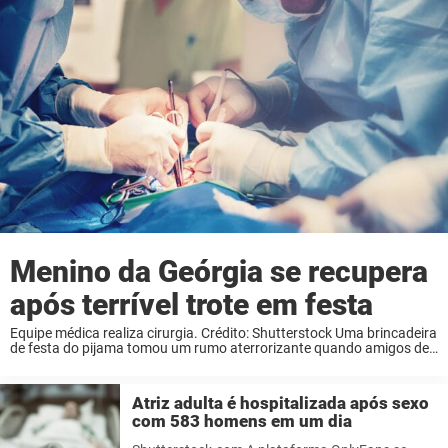
Menino da Geórgia se recupera
após terrível trote em festa
Equipe médica realiza cirurgia. Crédito: Shutterstock Uma brincadeira
de festa do pijama tomou um rumo aterrorizante quando amigos de
confiança de um menino de 12 anos da Geórgia despejaram água
fervente sobre ele, arrancando a ...
Atriz adulta é hospitalizada após sexo
com 583 homens em um dia