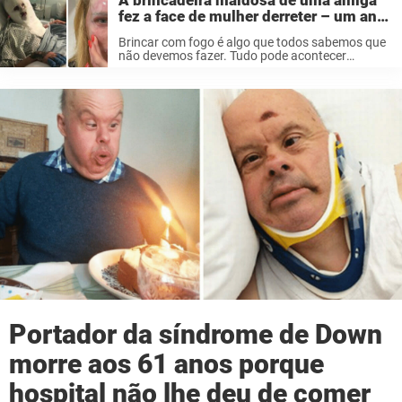
A brincadeira maldosa de uma amiga
fez a face de mulher derreter – um ano
mais tarde e ela está totalmente
Brincar com fogo é algo que todos sabemos que
irreconhecível
não devemos fazer. Tudo pode acontecer
quando as pessoas escolhem brincar com o
elemento quente, e para April Charlesworth, de
28 anos, isso terminou mal. Quando ...
Portador da síndrome de Down
morre aos 61 anos porque
hospital não lhe deu de comer