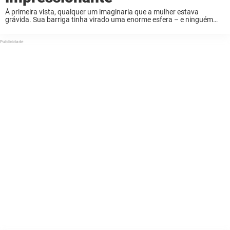
À primeira vista, qualquer um imaginaria que a mulher estava
grávida. Sua barriga tinha virado uma enorme esfera – e ninguém
conseguia explicar o porquê. Era um mistério. Quando chegou no
hospital, a mulher de ...