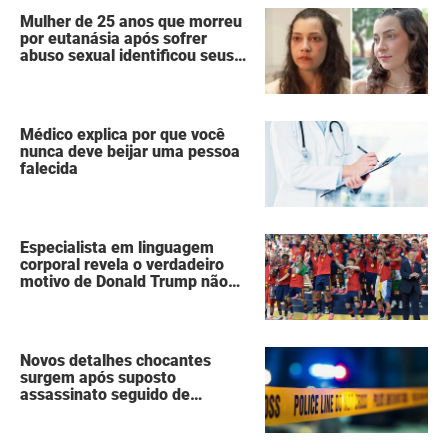
Mulher de 25 anos que morreu
por eutanásia após sofrer
abuso sexual identificou seus
agressores em um diário
secreto
Médico explica por que você
nunca deve beijar uma pessoa
falecida
Especialista em linguagem
corporal revela o verdadeiro
motivo de Donald Trump não
ter se mexido enquanto a
Espanha erguia a taça da Copa
do Mundo
Novos detalhes chocantes
surgem após suposto
assassinato seguido de
suicídio cometido por homem
que matou a família de 7
pessoas