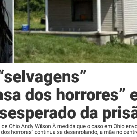
 “selvagens”
asa dos horrores”
esesperado da pris
ral de Ohio Andy Wilson À medida que o caso em Ohio env
os horrores” continua se desenrolando, a mãe no centro