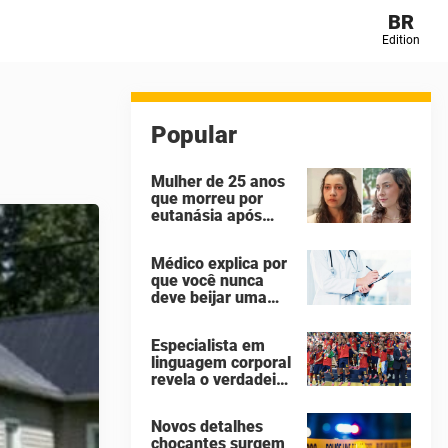
BR
Edition
Popular
Mulher de 25 anos
que morreu por
eutanásia após
sofrer abuso
sexual identificou
Médico explica por
seus agressores
que você nunca
em um diário
deve beijar uma
secreto
pessoa falecida
Especialista em
linguagem corporal
revela o verdadeiro
motivo de Donald
Trump não ter se
Novos detalhes
mexido enquanto a
chocantes surgem
Espanha erguia a