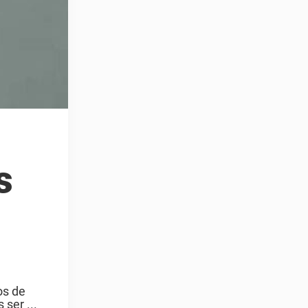
s
os de
ser ...