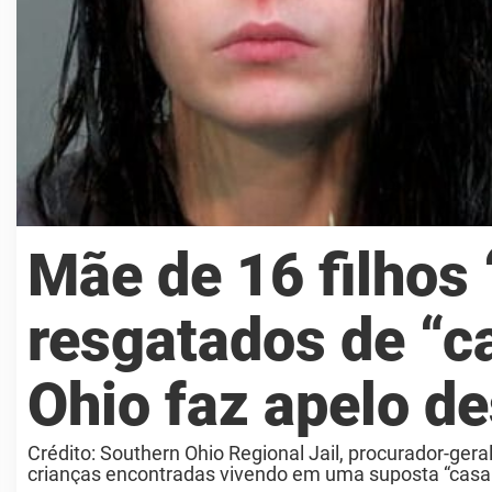
Mãe de 16 filhos
resgatados de “c
Ohio faz apelo d
Crédito: Southern Ohio Regional Jail, procurador-ge
crianças encontradas vivendo em uma suposta “casa d