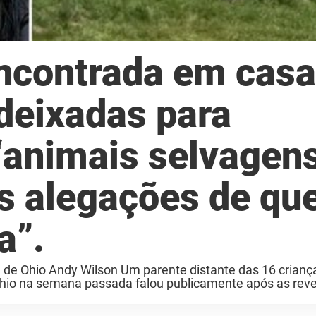
ncontrada em casa
deixadas para
“animais selvagen
s alegações de qu
a”.
al de Ohio Andy Wilson Um parente distante das 16 crianç
hio na semana passada falou publicamente após as rev