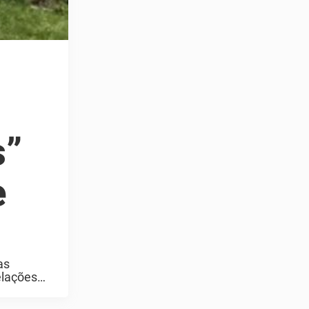
s”
e
as
elações